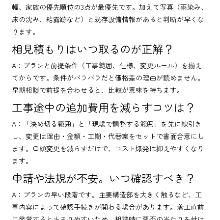
幅、家族の優先順位の3点が最優先です。加えて写真（雨染み、
床の沈み、結露跡など）と既存設備情報があると判断が早くな
ります。
相見積もりはいつ取るのが正解？
A：プランと前提条件（工事範囲、仕様、変更ルール）を揃え
てからです。条件がバラバラだと価格差の理由が読めません。
早期相談で前提を合わせると、比較が意味を持ちます。
工事途中の追加費用を減らすコツは？
A：「決め切る範囲」と「現場で調整する範囲」を先に線引き
し、変更は理由・金額・工期・代替案をセットで書面合意にし
ます。口頭変更を減らすだけで、コスト爆発は抑えやすくなり
ます。
申請や法規が不安。いつ確認すべき？
A：プランの早い段階です。主要構造部を大きく触るなど、工
事内容によって確認手続きが関わる場合があります。着工直前
に発覚すると止まりやすいため、相談時に要否の当たりを付け