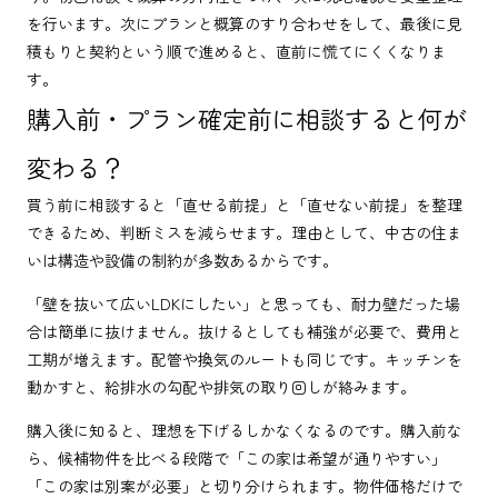
を行います。次にプランと概算のすり合わせをして、最後に見
積もりと契約という順で進めると、直前に慌てにくくなりま
す。
購入前・プラン確定前に相談すると何が
変わる？
買う前に相談すると「直せる前提」と「直せない前提」を整理
できるため、判断ミスを減らせます。理由として、中古の住ま
いは構造や設備の制約が多数あるからです。
「壁を抜いて広いLDKにしたい」と思っても、耐力壁だった場
合は簡単に抜けません。抜けるとしても補強が必要で、費用と
工期が増えます。配管や換気のルートも同じです。キッチンを
動かすと、給排水の勾配や排気の取り回しが絡みます。
購入後に知ると、理想を下げるしかなくなるのです。購入前な
ら、候補物件を比べる段階で「この家は希望が通りやすい」
「この家は別案が必要」と切り分けられます。物件価格だけで