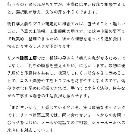
行うものと思われがちですが、実際には早い段階で相談するほ
ど、選択肢が増え、失敗の芽を小さくできます。
物件購入前やプラン確定前に相談すれば、直せること・難しい
こと、予算の上限幅、工事範囲の切り方、法規や申請の要否ま
で現実的に整理できるため、後から理想を削ったり追加費用に
悩んだりするリスクが下がります。
リノベ建築工房
では、相談の早さを「契約を急がせるため」で
はなく、「判断の順番を整えるため」に活かします。最初に優
先順位と予算枠を共有し、後戻りしにくい部分を先に固めるこ
とで、コスト爆発や工期トラブルを防ぎやすくなるのです。傷
みや劣化も早めに把握できれば、手当ては小さく済み、住みな
がら工事する場合の生活負担も減らせます。
「まだ早いかも」と感じている今こそ、実は最適なタイミング
です。リノベ建築工房では、問い合わせフォームからのお問い
合わせをはじめ、メールや電話でのご相談、ショールームへの
来店にも対応しています。