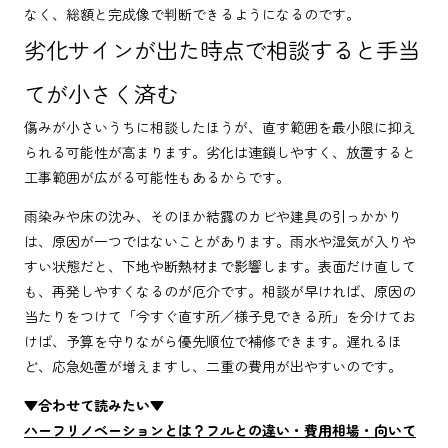
なく、総額と完成像で判断できるようになるのです。
劣化サインが出た時点で相談すると手当
てが小さく済む
傷みが小さいうちに相談したほうが、直す範囲を最小限に抑え
られる可能性が高まります。劣化は連鎖しやすく、放置すると
工事範囲が広がる可能性もあるからです。
雨染みや床の沈み、そのほか結露のカビや建具の引っかかり
は、原因が一つではないことがあります。雨水や湿気が入りや
すい状態だと、下地や断熱材まで影響します。表面だけ直して
も、再発しやすくなるのが厄介です。相談が早ければ、原因の
当たりをつけて「今すぐ直す所／様子見できる所」を分けてお
けば、予算を守りながら優先順位で補修できます。遅れるほ
ど、応急処置が増えますし、二重の費用が出やすいのです。
▼合わせて読みたい▼
ハーフリノベーションとは？フルとの違い・費用相場・向いて