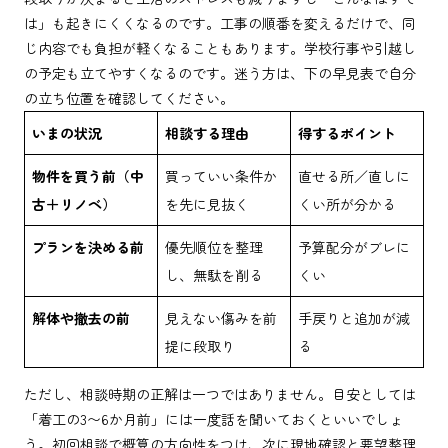
は」も起きにくくなるのです。工事の順番を変えるだけで、同
じ内容でも負担が軽くなることもあります。学校行事や引越し
の予定も立てやすくなるのです。迷う方は、下の早見表で自分
の立ち位置を確認してください。
いまの状況
相談する理由
得するポイント
物件を買う前（中
買っていい条件か
直せる所／直しに
古＋リノベ）
を先に見抜く
くい所が分かる
プランを決める前
優先順位を整理
予算配分がブレに
し、無駄を削る
くい
解体や撤去の前
見えない傷みを前
手戻りと追加が減
提に段取り
る
ただし、相談時期の正解は一つではありません。目安としては
「着工の3〜6か月前」には一度話を聞いておくといいでしょ
う。初回相談で概算の方向性をつけ、次に現地確認と要望整理