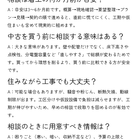
A：目安は3〜6か月前です。概算→現地確認→要望整理→プラ
ン→見積→契約の順で進めると、直前に慌てにくく、工期や仮
住まいも含めて現実的に組めます。
中古を買う前に相談する意味はある？
A：大きな意味があります。壁や配管だけでなく、床下高さや
点検性、分電盤容量など「直しやすさ」で総額が変わるためで
す。買ってから理想を削るより、買う前に比較できる方が安全
です。
住みながら工事でも大丈夫？
A：可能な場合もありますが、騒音や粉じん、断熱欠損、動線
制限が出ます。工区分けや仮設設備で負担は減らせますが、工
期が伸びやすいため、早めの相談で段取りを固めるのが有効で
す。
相談のときに用意すべき情報は？
A：困りごと（寒い、暗い、収納不足など）、予算の上限と