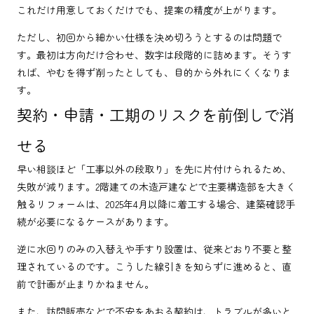
これだけ用意しておくだけでも、提案の精度が上がります。
ただし、初回から細かい仕様を決め切ろうとするのは問題で
す。最初は方向だけ合わせ、数字は段階的に詰めます。そうす
れば、やむを得ず削ったとしても、目的から外れにくくなりま
す。
契約・申請・工期のリスクを前倒しで消
せる
早い相談ほど「工事以外の段取り」を先に片付けられるため、
失敗が減ります。2階建ての木造戸建などで主要構造部を大きく
触るリフォームは、2025年4月以降に着工する場合、建築確認手
続が必要になるケースがあります。
逆に水回りのみの入替えや手すり設置は、従来どおり不要と整
理されているのです。こうした線引きを知らずに進めると、直
前で計画が止まりかねません。
また、訪問販売などで不安をあおる契約は、トラブルが多いと