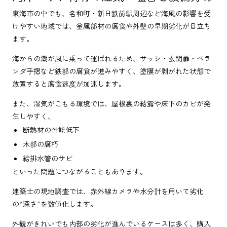
東海市の中でも、名和町・新日鉄前駅周辺など海風の影響を受
けやすい地域では、金属部材の腐食や外壁の早期劣化が目立ち
ます。
海からの潮が風に乗って運ばれるため、サッシ・玄関扉・ベラ
ンダ手摺など鉄部の腐食が進みやすく、塗膜が剥がれた状態で
放置すると腐食速度が加速します。
また、湿気がこもる環境では、屋根裏の結露や床下のカビが発
生しやすく、
断熱材の性能低下
木部の腐朽
給排水管のサビ
といった問題につながることもあります。
建築士の現地調査では、赤外線カメラや水分計を用いて劣化
の“深さ”を数値化します。
外観がきれいでも内部の劣化が進んでいるケースは多く、購入