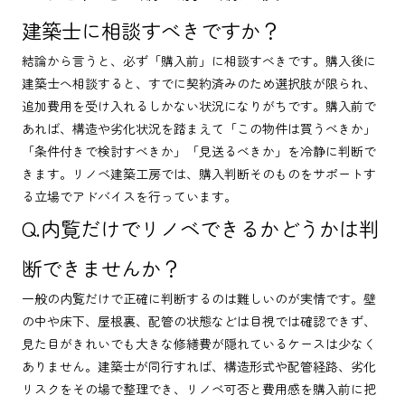
建築士に相談すべきですか？
結論から言うと、必ず「購入前」に相談すべきです。購入後に
建築士へ相談すると、すでに契約済みのため選択肢が限られ、
追加費用を受け入れるしかない状況になりがちです。購入前で
あれば、構造や劣化状況を踏まえて「この物件は買うべきか」
「条件付きで検討すべきか」「見送るべきか」を冷静に判断で
きます。リノベ建築工房では、購入判断そのものをサポートす
る立場でアドバイスを行っています。
Q.内覧だけでリノベできるかどうかは判
断できませんか？
一般の内覧だけで正確に判断するのは難しいのが実情です。壁
の中や床下、屋根裏、配管の状態などは目視では確認できず、
見た目がきれいでも大きな修繕費が隠れているケースは少なく
ありません。建築士が同行すれば、構造形式や配管経路、劣化
リスクをその場で整理でき、リノベ可否と費用感を購入前に把