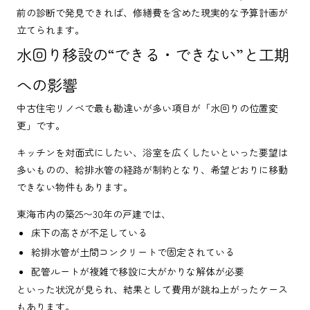
前の診断で発見できれば、修繕費を含めた現実的な予算計画が
立てられます。
水回り移設の“できる・できない”と工期
への影響
中古住宅リノベで最も勘違いが多い項目が「水回りの位置変
更」です。
キッチンを対面式にしたい、浴室を広くしたいといった要望は
多いものの、給排水管の経路が制約となり、希望どおりに移動
できない物件もあります。
東海市内の築25〜30年の戸建では、
床下の高さが不足している
給排水管が土間コンクリートで固定されている
配管ルートが複雑で移設に大がかりな解体が必要
といった状況が見られ、結果として費用が跳ね上がったケース
もあります。