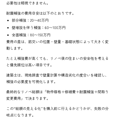
必要性は軽視できません。
耐震補強の費用目安は以下のとおりです。
部分補強：20〜40万円
壁増設を伴う補強：60〜100万円
全面補強：80〜150万円
費用の差は、筋交いの位置・壁量・基礎状態によって大きく変
動します。
たとえ補強費が高くても、リノベ後の住まいの安全性を考える
と優先順位は高い項目です。
建築士は、現地調査で壁量計算や構造劣化の度合いを確認し、
補強の必要度を可視化します。
最終的なリノベ総額は「物件価格＋修繕費＋耐震補強＋間取り
変更費用」で決まります。
この“総額の見える化”を購入前に行えるかどうかが、失敗の分
岐点になります。