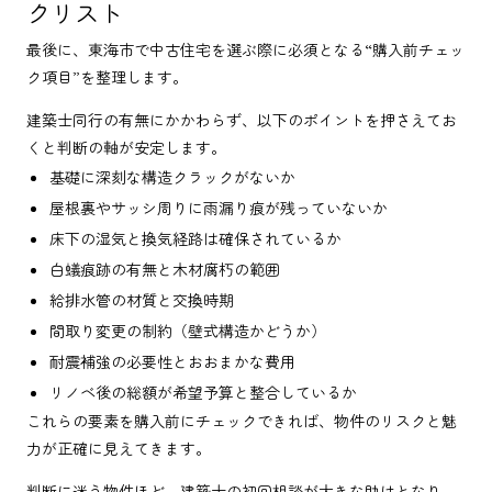
クリスト
最後に、東海市で中古住宅を選ぶ際に必須となる“購入前チェッ
ク項目”を整理します。
建築士同行の有無にかかわらず、以下のポイントを押さえてお
くと判断の軸が安定します。
基礎に深刻な構造クラックがないか
屋根裏やサッシ周りに雨漏り痕が残っていないか
床下の湿気と換気経路は確保されているか
白蟻痕跡の有無と木材腐朽の範囲
給排水管の材質と交換時期
間取り変更の制約（壁式構造かどうか）
耐震補強の必要性とおおまかな費用
リノベ後の総額が希望予算と整合しているか
これらの要素を購入前にチェックできれば、物件のリスクと魅
力が正確に見えてきます。
判断に迷う物件ほど、建築士の初回相談が大きな助けとなり、