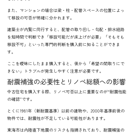
また、マンションの場合は梁・柱・配管スペースの位置によっ
て移設の可否が明確に分かれます。
建築士が内覧に同行すると、配管の取り回し・勾配・排水経路
を短時間で判断でき「移設可能だが床上げが必要」「そもそも
移設不可」といった専門的判断を購入前に知ることができま
す。
ここを曖昧にしたまま購入すると、後から「希望の間取りにで
きない」トラブルが発生しやすく注意が必要です。
耐震補強の必要性とリノベ総額への影響
中古住宅を購入する際、リノベ可否以上に重要なのが“耐震性能
の確認”です。
とくに1981年（新耐震基準）以前の建物や、2000年基準前後の
物件では、耐震性が不足している可能性があります。
東海市は内陸直下地震のリスクも指摘されており、耐震補強の