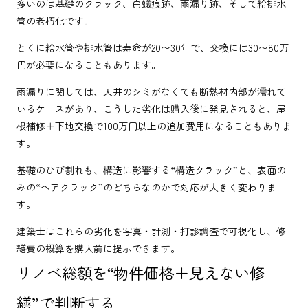
多いのは基礎のクラック、白蟻痕跡、雨漏り跡、そして給排水
管の老朽化です。
とくに給水管や排水管は寿命が20〜30年で、交換には30〜80万
円が必要になることもあります。
雨漏りに関しては、天井のシミがなくても断熱材内部が濡れて
いるケースがあり、こうした劣化は購入後に発見されると、屋
根補修＋下地交換で100万円以上の追加費用になることもありま
す。
基礎のひび割れも、構造に影響する“構造クラック”と、表面の
みの“ヘアクラック”のどちらなのかで対応が大きく変わりま
す。
建築士はこれらの劣化を写真・計測・打診調査で可視化し、修
繕費の概算を購入前に提示できます。
リノベ総額を“物件価格＋見えない修
繕”で判断する