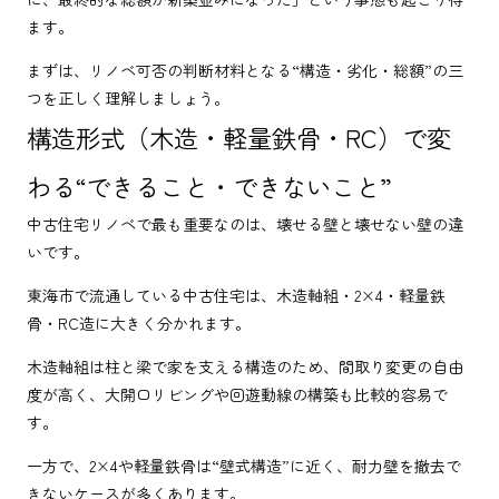
ます。
まずは、リノベ可否の判断材料となる“構造・劣化・総額”の三
つを正しく理解しましょう。
構造形式（木造・軽量鉄骨・RC）で変
わる“できること・できないこと”
中古住宅リノベで最も重要なのは、壊せる壁と壊せない壁の違
いです。
東海市で流通している中古住宅は、木造軸組・2×4・軽量鉄
骨・RC造に大きく分かれます。
木造軸組は柱と梁で家を支える構造のため、間取り変更の自由
度が高く、大開口リビングや回遊動線の構築も比較的容易で
す。
一方で、2×4や軽量鉄骨は“壁式構造”に近く、耐力壁を撤去で
きないケースが多くあります。