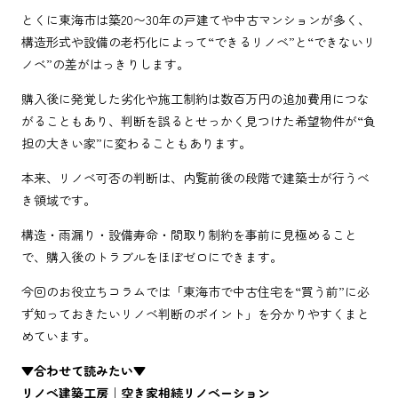
とくに東海市は築20〜30年の戸建てや中古マンションが多く、
構造形式や設備の老朽化によって“できるリノベ”と“できないリ
ノベ”の差がはっきりします。
購入後に発覚した劣化や施工制約は数百万円の追加費用につな
がることもあり、判断を誤るとせっかく見つけた希望物件が“負
担の大きい家”に変わることもあります。
本来、リノベ可否の判断は、内覧前後の段階で建築士が行うべ
き領域です。
構造・雨漏り・設備寿命・間取り制約を事前に見極めること
で、購入後のトラブルをほぼゼロにできます。
今回のお役立ちコラムでは「東海市で中古住宅を“買う前”に必
ず知っておきたいリノベ判断のポイント」を分かりやすくまと
めています。
▼合わせて読みたい▼
リノベ建築工房｜空き家相続リノベーション