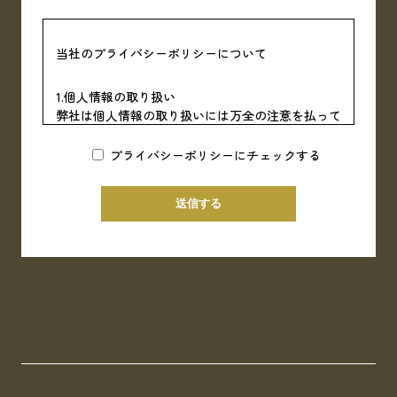
当社のプライバシーポリシーについて
1.個人情報の取り扱い
弊社は個人情報の取り扱いには万全の注意を払って
おり、個人情報を第三者に開示、もしくは提供する
ことは一切致しません。
プライバシーポリシーにチェックする
2.個人情報の利用目的
お客様から集めた個人情報は、次項記載の利用目的
の他、以下の目的で利用します。
【現場見学会・住宅展示場等契約前の営業段階で取
得した個人情報】
・お客様に対し、住宅プランを提供するため
【請負契約・売買契約締結時に取得した個人情報】
・請負契約または売買契約を締結したお客様の住宅
を建築するため
・委託された住宅ローンの申込みおよび登記等の手
配のため