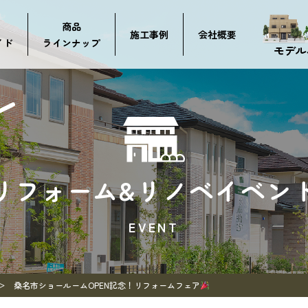
商品
施工事例
会社概要
イド
ラインナップ
モデル
リフォーム&
リノベイベン
EVENT
桑名市ショールームOPEN記念！リフォームフェア