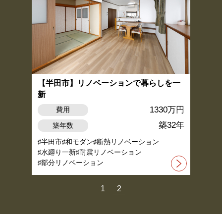
【半田市】リノベーションで暮らしを一
新
1330万円
費用
築32年
築年数
半田市
和モダン
断熱リノベーション
水廻り一新
耐震リノベーション
部分リノベーション
1
2