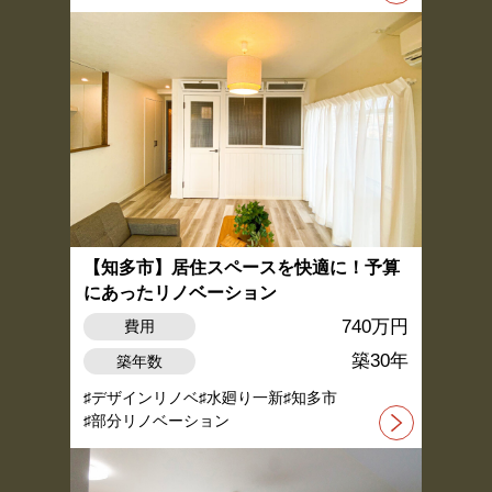
【知多市】居住スペースを快適に！予算
にあったリノベーション
740万円
費用
築30年
築年数
デザインリノベ
水廻り一新
知多市
部分リノベーション