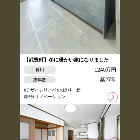
【武豊町】冬に暖かい家になりました
1240万円
費用
築27年
築年数
デザインリノベ
水廻り一新
部分リノベーション