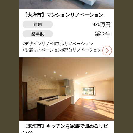
【大府市】マンションリノベーション
920万円
費用
築22年
築年数
デザインリノベ
フルリノベーション
耐震リノベーション
部分リノベーション
【東海市】キッチンを家族で囲めるリビ
ング