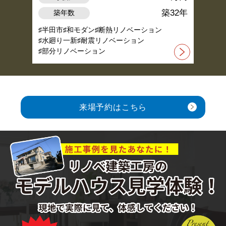
築32年
築年数
半田市
和モダン
断熱リノベーション
水廻り一新
耐震リノベーション
部分リノベーション
来場予約はこちら