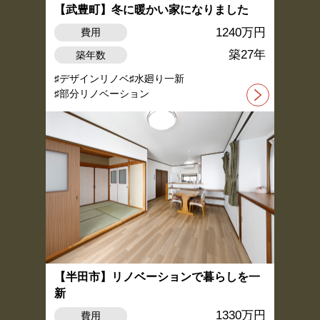
【武豊町】冬に暖かい家になりました
1240万円
費用
築27年
築年数
デザインリノベ
水廻り一新
部分リノベーション
【半田市】リノベーションで暮らしを一
新
1330万円
費用