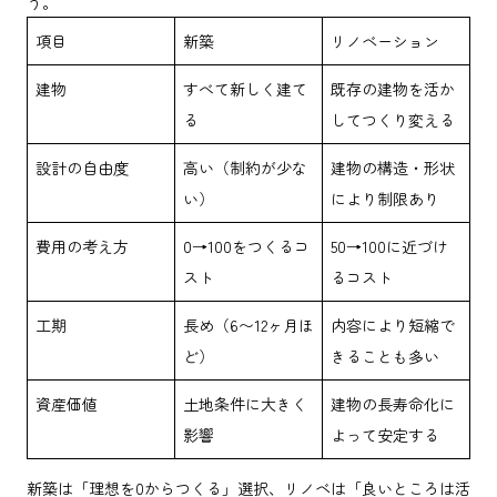
う。
項目
新築
リノベーション
建物
すべて新しく建て
既存の建物を活か
る
してつくり変える
設計の自由度
高い（制約が少な
建物の構造・形状
い）
により制限あり
費用の考え方
0→100をつくるコ
50→100に近づけ
スト
るコスト
工期
長め（6〜12ヶ月ほ
内容により短縮で
ど）
きることも多い
資産価値
土地条件に大きく
建物の長寿命化に
影響
よって安定する
新築は「理想を0からつくる」選択、リノベは「良いところは活