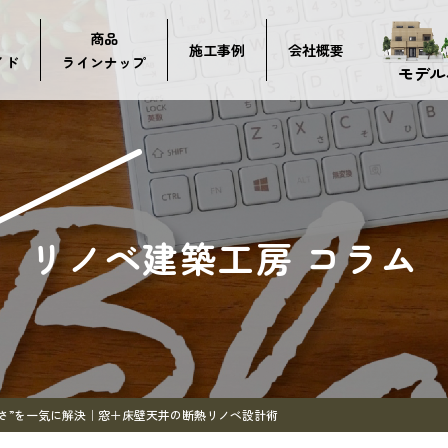
商品
施工事例
会社概要
イド
ラインナップ
モデル
リノベ建築工房 コラム
暑さ”を一気に解決｜窓＋床壁天井の断熱リノベ設計術