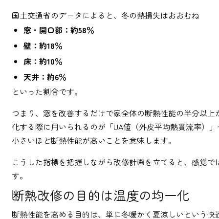
国土交通省のデータによると、冬の熱損失はおおむね
窓・開口部：約58％
壁：約18％
床：約10％
天井：約6％
といった割合です。
つまり、窓を改善するだけで家全体の断熱性能の半分以上
化する際に用いられるのが「UA値（外皮平均熱貫流率）」
小さいほど断熱性能が高いことを意味します。
こうした指標を把握しながら改修計画を立てると、感覚で
す。
断熱改修の目的は温度の均一化
断熱性能を高める目的は、単に冬暖かく夏涼しいという快