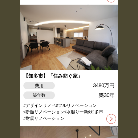
【知多市】「住み紡ぐ家」
3480万円
費用
築30年
築年数
デザインリノベ
フルリノベーション
断熱リノベーション
水廻り一新
知多市
耐震リノベーション