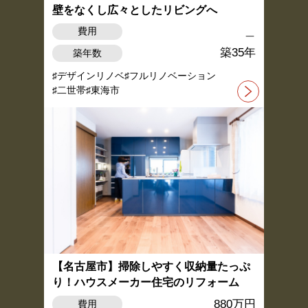
壁をなくし広々としたリビングへ
＿
費用
築35年
築年数
デザインリノベ
フルリノベーション
二世帯
東海市
【名古屋市】掃除しやすく収納量たっぷ
り！ハウスメーカー住宅のリフォーム
880万円
費用