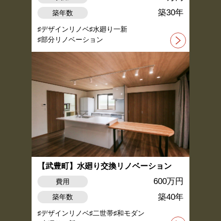
築30年
築年数
デザインリノベ
水廻り一新
部分リノベーション
【武豊町】水廻り交換リノベーション
600万円
費用
築40年
築年数
デザインリノベ
二世帯
和モダン